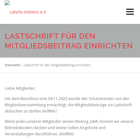
Zum
Inhalt
Menü
springen
LASTSCHRIFT FÜR DEN
STARTSEITE
FÖRDERUNG
MITGLIEDSBEITRAG EINRICHTEN
VERANSTALTUNGEN
AKTIONEN
EQUIPMENT
Startseite
»
Lastschrift für den Mitgliedsbeitrag einrichten
ÜBER UNS
FESTIVAL
SPENDEN
Liebe Mitglieder,
mit dem Beschluss vom 04.11.2023 wurde der Schatzmeister von der
Mitgliedsversammlung ermächtigt, die Mitgliedsbeiträge via Lastschrift
abbuchen zu dürfen
(HURRA) !
Wenn jedes unserer Mitglieder seinen Beitrag zahlt, können wir unsere
Betriebskosten decken und weiter tollen Angebote und
Veranstaltungen durchführen.
(HURRA!)