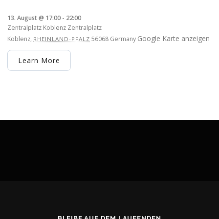
13. August @ 17:00
-
22:00
Zentralplatz Koblenz
Zentralplatz
Google Karte anzeigen
Koblenz
,
56068
Germany
RHEINLAND-PFALZ
Learn More
BLEIBE AUF DEM LAUFENDEN