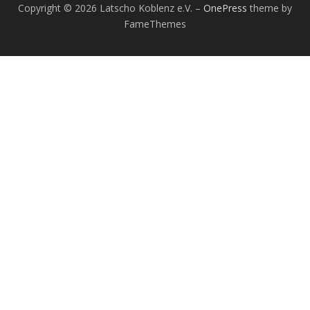
Copyright © 2026 Latscho Koblenz e.V.
–
OnePress
theme by
FameThemes