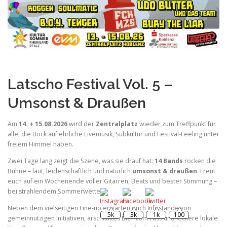
Latscho Festival Vol. 5 –
Umsonst & Draußen
Am
14. + 15.08.2026
wird der
Zentralplatz
wieder zum Treffpunkt für
alle, die Bock auf ehrliche Livemusik, Subkultur und Festival-Feeling unter
freiem Himmel haben.
Zwei Tage lang zeigt die Szene, was sie drauf hat:
14 Bands
rocken die
Bühne – laut, leidenschaftlich und natürlich
umsonst & draußen
. Freut
euch auf ein Wochenende voller Gitarren, Beats und bester Stimmung –
bei strahlendem Sommerwetter.
Neben dem vielseitigen Line-up erwarten euch Infostände von
5k
3k
1k
100
gemeinnützigen Initiativen, arschkaltes Bier vom Fass und leckere lokale