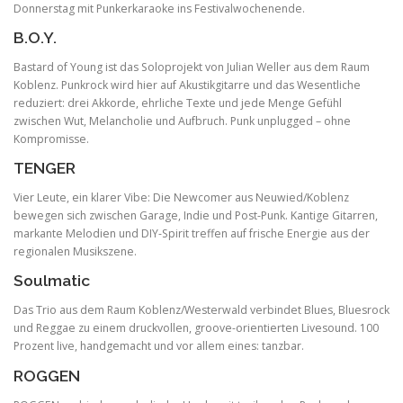
Donnerstag mit Punkerkaraoke ins Festivalwochenende.
B.O.Y.
Bastard of Young ist das Soloprojekt von Julian Weller aus dem Raum
Koblenz. Punkrock wird hier auf Akustikgitarre und das Wesentliche
reduziert: drei Akkorde, ehrliche Texte und jede Menge Gefühl
zwischen Wut, Melancholie und Aufbruch. Punk unplugged – ohne
Kompromisse.
TENGER
Vier Leute, ein klarer Vibe: Die Newcomer aus Neuwied/Koblenz
bewegen sich zwischen Garage, Indie und Post-Punk. Kantige Gitarren,
markante Melodien und DIY-Spirit treffen auf frische Energie aus der
regionalen Musikszene.
Soulmatic
Das Trio aus dem Raum Koblenz/Westerwald verbindet Blues, Bluesrock
und Reggae zu einem druckvollen, groove-orientierten Livesound. 100
Prozent live, handgemacht und vor allem eines: tanzbar.
ROGGEN