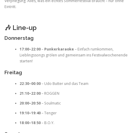
Verpflegung. Alles, was ein echtes Sommerfestival braucht – nur ohne
Eintritt.
🎶 Line-up
Donnerstag
17:00–22:00
–
Punkerkaraoke
– Einfach rumkommen,
Lieblingssongs grölen und gemeinsam ins Festivalwochenende
starten!
Freitag
22:30–00:00
– Udo Butter und das Team
21:10–22:00
– ROGGEN
20:00–20:50
– Soulmatic
19:10–19:40
– Tenger
18:00–18:50
– B.O.Y.