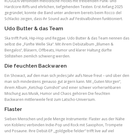
ROGGEN verbinden melodische Hooks mit treibenden Punk- und
Hardcore-Riffs und ehrlichen, tiefgehenden Texten. Erst Anfang 2025
gegründet, konnte die Band unter anderem bereits beim Rocco del
Schlacko zeigen, dass ihr Sound auch auf Festivalbühnen funktioniert.
Udo Butter & das Team
Ska trifft Punk, Hip-Hop und Reggae. Udo Butter & das Team nennen das
selbst die „Fünfte Welle Ska“. Mit ihrem Debütalbum „Blumen &
Bengalos“, Bläsern, Offbeats, Humor und klarer Haltung dürfte
Stillstehen ziemlich schwierig werden.
Die feuchten Backwaren
Ein Showact, auf den man sich jedes Jahr aufs Neue freut – und über den
man sich mindestens genauso gut ärgern kann. Mit „Guten Morgen“,
ihrem Album „Ketchup Cumshot“ und einer schwer vorhersehbaren
Mischung aus Musik, Humor und Chaos gehören Die feuchten
Backwaren mittlerweile fest zum Latscho-Universum.
Flaster
Sieben Menschen und jede Menge Instrumente: Flaster aus der Nähe
von Koblenz verbinden Indie-Pop und Rock mit Saxophon, Trompete
und Posaune. Ihre Debüt-EP „goldgelbe felder“ trifft live auf viel