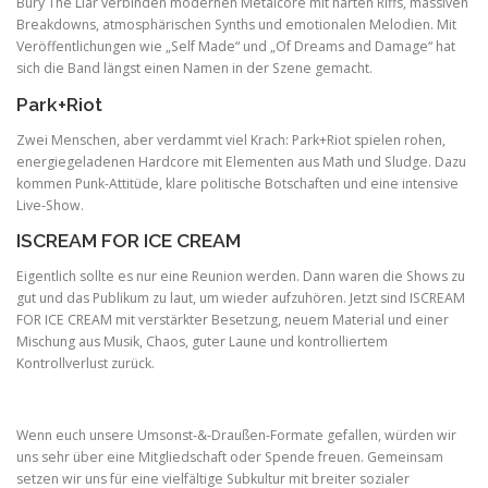
Bury The Liar verbinden modernen Metalcore mit harten Riffs, massiven
Breakdowns, atmosphärischen Synths und emotionalen Melodien. Mit
Veröffentlichungen wie „Self Made“ und „Of Dreams and Damage“ hat
sich die Band längst einen Namen in der Szene gemacht.
Park+Riot
Zwei Menschen, aber verdammt viel Krach: Park+Riot spielen rohen,
energiegeladenen Hardcore mit Elementen aus Math und Sludge. Dazu
kommen Punk-Attitüde, klare politische Botschaften und eine intensive
Live-Show.
ISCREAM FOR ICE CREAM
Eigentlich sollte es nur eine Reunion werden. Dann waren die Shows zu
gut und das Publikum zu laut, um wieder aufzuhören. Jetzt sind ISCREAM
FOR ICE CREAM mit verstärkter Besetzung, neuem Material und einer
Mischung aus Musik, Chaos, guter Laune und kontrolliertem
Kontrollverlust zurück.
Wenn euch unsere Umsonst-&-Draußen-Formate gefallen, würden wir
uns sehr über eine Mitgliedschaft oder Spende freuen. Gemeinsam
setzen wir uns für eine vielfältige Subkultur mit breiter sozialer