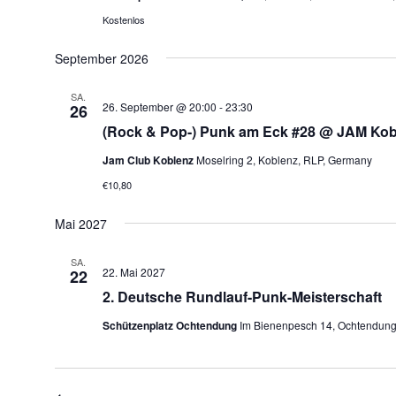
t
Kostenlos
September 2026
a
SA.
l
26. September @ 20:00
-
23:30
26
(Rock & Pop-) Punk am Eck #28 @ JAM Kobl
t
Jam Club Koblenz
Moselring 2, Koblenz, RLP, Germany
€10,80
u
Mai 2027
n
SA.
22. Mai 2027
22
g
2. Deutsche Rundlauf-Punk-Meisterschaft
Schützenplatz Ochtendung
Im Bienenpesch 14, Ochtendun
e
n