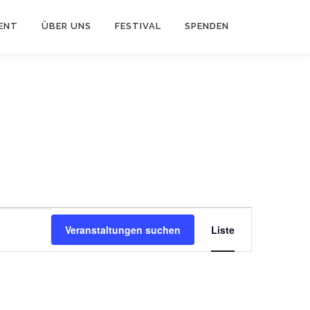
ENT
ÜBER UNS
FESTIVAL
SPENDEN
V
e
Veranstaltungen suchen
Liste
r
a
n
s
t