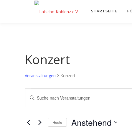
Zum
Inhalt
STARTSEITE
F
springen
Konzert
Veranstaltungen
Konzert
V
V
Bitte
e
Schlüsselwort
e
eingeben.
r
r
Suche
Anstehend
nach
Heute
a
a
Veranstaltungen
Datum