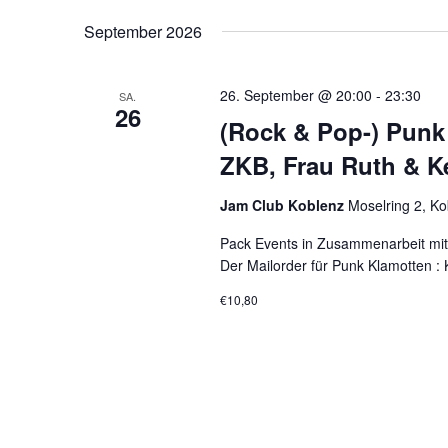
n
n
Schlüsselwort.
wählen.
September 2026
s
s
t
t
26. September @ 20:00
-
23:30
SA.
26
(Rock & Pop-) Punk
a
a
ZKB, Frau Ruth & K
l
l
t
t
Jam Club Koblenz
Moselring 2, K
u
u
Pack Events in Zusammenarbeit mit 
Der Mailorder für Punk Klamotten :
n
n
€10,80
g
g
e
e
n
n
S