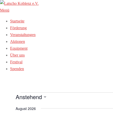
Zum
Inhalt
Menü
springen
Startseite
Förderung
Veranstaltungen
Aktionen
Equipment
Über uns
Festival
Spenden
Veranstaltungen
Anstehend
Datum
August 2026
wählen.