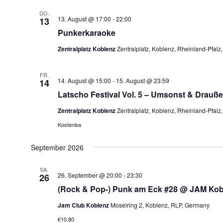
DO.
13. August @ 17:00
-
22:00
13
Punkerkaraoke
Zentralplatz Koblenz
Zentralplatz, Koblenz, Rheinland-Pfal
FR.
14. August @ 15:00
-
15. August @ 23:59
14
Latscho Festival Vol. 5 – Umsonst & Drauß
Zentralplatz Koblenz
Zentralplatz, Koblenz, Rheinland-Pfal
Kostenlos
September 2026
SA.
26. September @ 20:00
-
23:30
26
(Rock & Pop-) Punk am Eck #28 @ JAM Kobl
Jam Club Koblenz
Moselring 2, Koblenz, RLP, Germany
€10,80