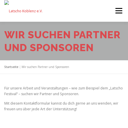
Zum
Inhalt
Menü
springen
WIR SUCHEN PARTNER
STARTSEITE
FÖRDERUNG
UND SPONSOREN
VERANSTALTUNGEN
AKTIONEN
EQUIPMENT
Startseite
»
Wir suchen Partner und Sponsoren
ÜBER UNS
FESTIVAL
SPENDEN
Für unsere Arbeit und Veranstaltungen – wie zum Beispiel dem „Latscho
Festival“ – suchen wir Partner und Sponsoren.
Mit diesem Kontaktformular kannst du dich gerne an uns wenden, wir
freuen uns über jede Art der Unterstützung!