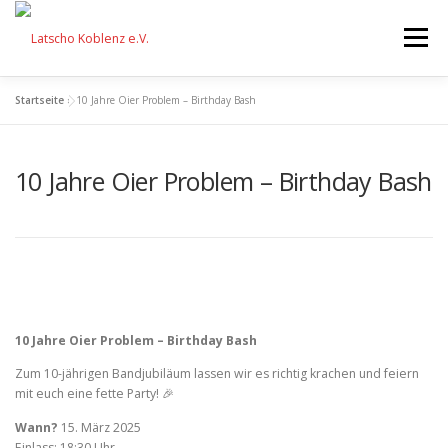
Zum
Inhalt
Menü
springen
Startseite
»
10 Jahre Oier Problem – Birthday Bash
STARTSEITE
FÖRDERUNG
10 Jahre Oier Problem – Birthday Bash
VERANSTALTUNGEN
AKTIONEN
EQUIPMENT
ÜBER UNS
FESTIVAL
SPENDEN
10 Jahre Oier Problem – Birthday Bash
Zum 10-jährigen Bandjubiläum lassen wir es richtig krachen und feiern
mit euch eine fette Party! 🎉
Wann?
15. März 2025
Einlass: 18:30 Uhr