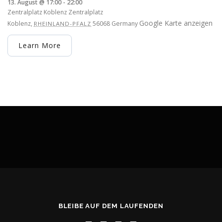
13. August @ 17:00
-
22:00
Zentralplatz Koblenz
Zentralplatz
Google Karte anzeigen
Koblenz
,
56068
Germany
RHEINLAND-PFALZ
Learn More
BLEIBE AUF DEM LAUFENDEN