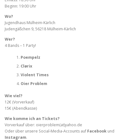
Beginn: 19:00 Uhr
Wo?
Jugendhaus Mülheim-Kärlich
Judengäßchen 9, 56218 Mülheim-Kärlich
Wer?
4 Bands – 1 Party!
Poempelz
Clørix
Violent Times
Oier Problem
Wie viel?
12€ (Vorverkauf)
15€ (Abendkasse)
Wie komme ich an Tickets?
Vorverkauf über: oierproblem(at)yahoo.de
Oder über unsere Social-Media-Accounts auf
Facebook
und
Instagram
.