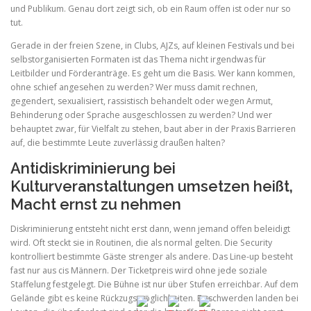
und Publikum. Genau dort zeigt sich, ob ein Raum offen ist oder nur so
tut.
Gerade in der freien Szene, in Clubs, AJZs, auf kleinen Festivals und bei
selbstorganisierten Formaten ist das Thema nicht irgendwas für
Leitbilder und Förderanträge. Es geht um die Basis. Wer kann kommen,
ohne schief angesehen zu werden? Wer muss damit rechnen,
gegendert, sexualisiert, rassistisch behandelt oder wegen Armut,
Behinderung oder Sprache ausgeschlossen zu werden? Und wer
behauptet zwar, für Vielfalt zu stehen, baut aber in der Praxis Barrieren
auf, die bestimmte Leute zuverlässig draußen halten?
Antidiskriminierung bei
Kulturveranstaltungen umsetzen heißt,
Macht ernst zu nehmen
Diskriminierung entsteht nicht erst dann, wenn jemand offen beleidigt
wird. Oft steckt sie in Routinen, die als normal gelten. Die Security
kontrolliert bestimmte Gäste strenger als andere. Das Line-up besteht
fast nur aus cis Männern. Der Ticketpreis wird ohne jede soziale
Staffelung festgelegt. Die Bühne ist nur über Stufen erreichbar. Auf dem
Gelände gibt es keine Rückzugsmöglichkeiten. Beschwerden landen bei
5k
3k
1k
100