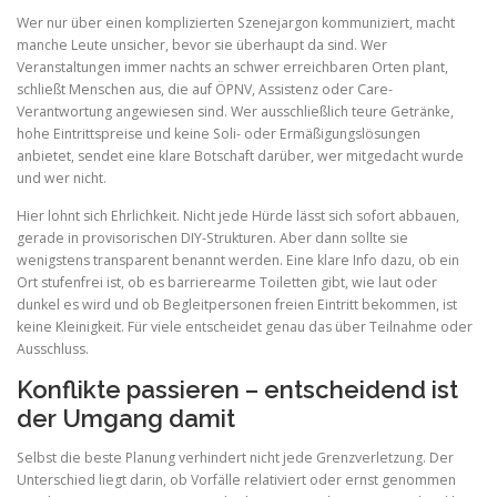
Wer nur über einen komplizierten Szenejargon kommuniziert, macht
manche Leute unsicher, bevor sie überhaupt da sind. Wer
Veranstaltungen immer nachts an schwer erreichbaren Orten plant,
schließt Menschen aus, die auf ÖPNV, Assistenz oder Care-
Verantwortung angewiesen sind. Wer ausschließlich teure Getränke,
hohe Eintrittspreise und keine Soli- oder Ermäßigungslösungen
anbietet, sendet eine klare Botschaft darüber, wer mitgedacht wurde
und wer nicht.
Hier lohnt sich Ehrlichkeit. Nicht jede Hürde lässt sich sofort abbauen,
gerade in provisorischen DIY-Strukturen. Aber dann sollte sie
wenigstens transparent benannt werden. Eine klare Info dazu, ob ein
Ort stufenfrei ist, ob es barrierearme Toiletten gibt, wie laut oder
dunkel es wird und ob Begleitpersonen freien Eintritt bekommen, ist
keine Kleinigkeit. Für viele entscheidet genau das über Teilnahme oder
Ausschluss.
Konflikte passieren – entscheidend ist
der Umgang damit
Selbst die beste Planung verhindert nicht jede Grenzverletzung. Der
Unterschied liegt darin, ob Vorfälle relativiert oder ernst genommen