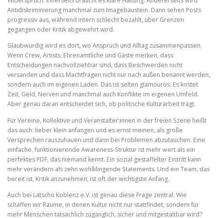
Widerspruch. Einerseits braucht es klare Haltung. Andererseits wird
Antidiskriminierung manchmal zum Imagebaustein. Dann sehen Posts
progressiv aus, während intern schlecht bezahlt, über Grenzen
gegangen oder Kritik abgewehrt wird.
Glaubwürdig wird es dort, wo Anspruch und Alltag zusammenpassen.
Wenn Crew, Artists, Ehrenamtliche und Gäste merken, dass
Entscheidungen nachvollziehbar sind, dass Beschwerden nicht
versanden und dass Machtfragen nicht nur nach außen benannt werden,
sondern auch im eigenen Laden. Das ist selten glamourös. Es kostet
Zeit, Geld, Nerven und manchmal auch Konflikte im eigenen Umfeld.
Aber genau daran entscheidet sich, ob politische Kulturarbeit trägt.
Für Vereine, Kollektive und Veranstalter:innen in der freien Szene heißt
das auch: lieber klein anfangen und es ernst meinen, als große
Versprechen rauszuhauen und dann bei Problemen abzutauchen. Eine
einfache, funktionierende Awareness-Struktur ist mehr wert als ein
perfektes PDF, das niemand kennt. Ein sozial gestaffelter Eintritt kann
mehr verändern als zehn wohlklingende Statements. Und ein Team, das
bereit ist, Kritik anzunehmen, ist oft der wichtigste Anfang.
Auch bei Latscho Koblenz e.V. ist genau diese Frage zentral: Wie
schaffen wir Räume, in denen Kultur nicht nur stattfindet, sondern für
mehr Menschen tatsächlich zugänglich, sicher und mitgestaltbar wird?