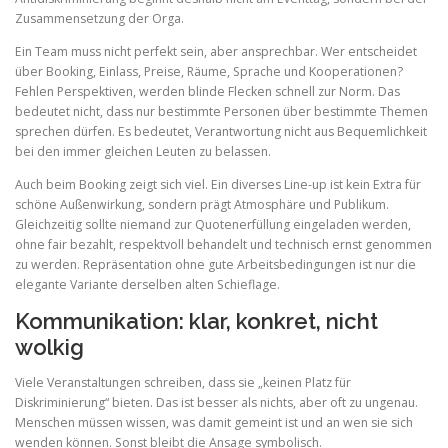
Zusammensetzung der Orga.
Ein Team muss nicht perfekt sein, aber ansprechbar. Wer entscheidet
über Booking, Einlass, Preise, Räume, Sprache und Kooperationen?
Fehlen Perspektiven, werden blinde Flecken schnell zur Norm. Das
bedeutet nicht, dass nur bestimmte Personen über bestimmte Themen
sprechen dürfen. Es bedeutet, Verantwortung nicht aus Bequemlichkeit
bei den immer gleichen Leuten zu belassen.
Auch beim Booking zeigt sich viel. Ein diverses Line-up ist kein Extra für
schöne Außenwirkung, sondern prägt Atmosphäre und Publikum.
Gleichzeitig sollte niemand zur Quotenerfüllung eingeladen werden,
ohne fair bezahlt, respektvoll behandelt und technisch ernst genommen
zu werden. Repräsentation ohne gute Arbeitsbedingungen ist nur die
elegante Variante derselben alten Schieflage.
Kommunikation: klar, konkret, nicht
wolkig
Viele Veranstaltungen schreiben, dass sie „keinen Platz für
Diskriminierung“ bieten. Das ist besser als nichts, aber oft zu ungenau.
Menschen müssen wissen, was damit gemeint ist und an wen sie sich
wenden können. Sonst bleibt die Ansage symbolisch.