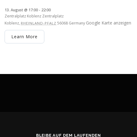
13. August @ 17:00
-
22:00
Zentralplatz Koblenz
Zentralplatz
Google Karte anzeigen
Koblenz
,
56068
Germany
RHEINLAND-PFALZ
Learn More
BLEIBE AUF DEM LAUFENDEN