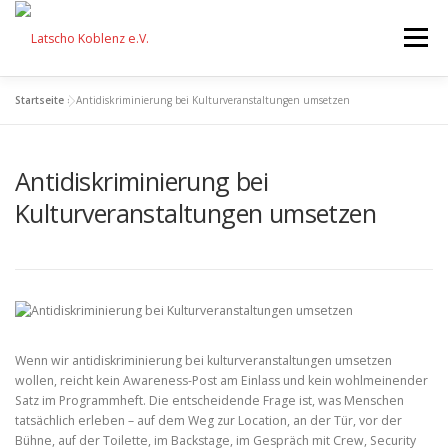
Zum
Inhalt
Menü
springen
Startseite
»
Antidiskriminierung bei Kulturveranstaltungen umsetzen
STARTSEITE
FÖRDERUNG
Antidiskriminierung bei
VERANSTALTUNGEN
AKTIONEN
EQUIPMENT
Kulturveranstaltungen umsetzen
ÜBER UNS
FESTIVAL
SPENDEN
Wenn wir antidiskriminierung bei kulturveranstaltungen umsetzen
wollen, reicht kein Awareness-Post am Einlass und kein wohlmeinender
Satz im Programmheft. Die entscheidende Frage ist, was Menschen
tatsächlich erleben – auf dem Weg zur Location, an der Tür, vor der
Bühne, auf der Toilette, im Backstage, im Gespräch mit Crew, Security