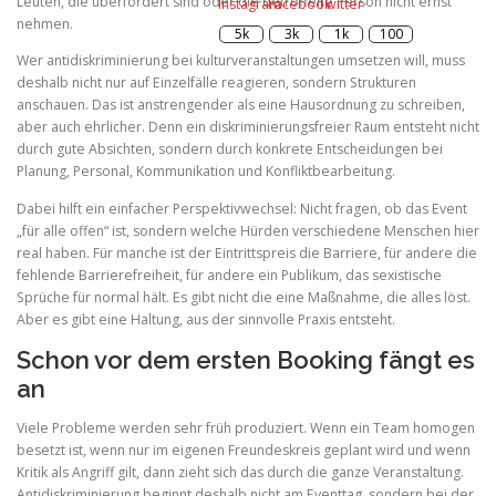
Leuten, die überfordert sind oder die betroffene Person nicht ernst
nehmen.
Wer antidiskriminierung bei kulturveranstaltungen umsetzen will, muss
deshalb nicht nur auf Einzelfälle reagieren, sondern Strukturen
anschauen. Das ist anstrengender als eine Hausordnung zu schreiben,
aber auch ehrlicher. Denn ein diskriminierungsfreier Raum entsteht nicht
durch gute Absichten, sondern durch konkrete Entscheidungen bei
Planung, Personal, Kommunikation und Konfliktbearbeitung.
Dabei hilft ein einfacher Perspektivwechsel: Nicht fragen, ob das Event
„für alle offen“ ist, sondern welche Hürden verschiedene Menschen hier
real haben. Für manche ist der Eintrittspreis die Barriere, für andere die
fehlende Barrierefreiheit, für andere ein Publikum, das sexistische
Sprüche für normal hält. Es gibt nicht die eine Maßnahme, die alles löst.
Aber es gibt eine Haltung, aus der sinnvolle Praxis entsteht.
Schon vor dem ersten Booking fängt es
an
Viele Probleme werden sehr früh produziert. Wenn ein Team homogen
besetzt ist, wenn nur im eigenen Freundeskreis geplant wird und wenn
Kritik als Angriff gilt, dann zieht sich das durch die ganze Veranstaltung.
Antidiskriminierung beginnt deshalb nicht am Eventtag, sondern bei der