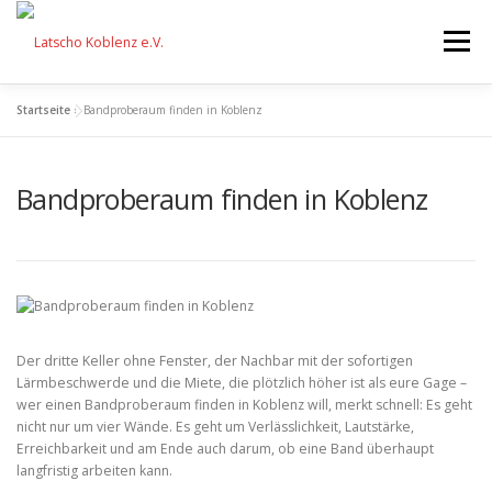
Zum
Inhalt
Menü
springen
Startseite
»
Bandproberaum finden in Koblenz
STARTSEITE
FÖRDERUNG
Bandproberaum finden in Koblenz
VERANSTALTUNGEN
AKTIONEN
EQUIPMENT
ÜBER UNS
FESTIVAL
SPENDEN
Der dritte Keller ohne Fenster, der Nachbar mit der sofortigen
Lärmbeschwerde und die Miete, die plötzlich höher ist als eure Gage –
wer einen Bandproberaum finden in Koblenz will, merkt schnell: Es geht
nicht nur um vier Wände. Es geht um Verlässlichkeit, Lautstärke,
Erreichbarkeit und am Ende auch darum, ob eine Band überhaupt
langfristig arbeiten kann.