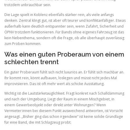
trotzdem unbrauchbar sein.
Die Lage spielt in Koblenz ebenfalls stärker rein, als viele anfangs
denken. Zentral klingt gut, ist aber oft teurer und konfliktanfälliger. Etwas
außerhalb kann deutlich entspannter sein, wenn Zufahrt, Sicherheit und
ÖPNV trotzdem funktionieren. Für Bands ohne eigenes Fahrzeug ist das
kein Nebenthema, sondern oft die Frage, ob alle überhaupt zuverlässig
zum Proben kommen.
Was einen guten Proberaum von einem
schlechten trennt
Ein guter Proberaum fühlt sich nicht luxuriös an. Er fühlt sich machbar an.
Ihr kommt rein, könnt aufbauen, loslegen und müsst nicht jedes Mal
improvisieren. Das ist oft mehr wert als schicke Ausstattung.
Wichtig ist die Lautstärketauglichkeit. Fragt konkret nach Schalldämmung
und nach der Umgebung. Liegt der Raum in einem Mischgebiet, in
einem Gewerbeobjekt oder direkt unter Wohnungen? Wenn
Vermieter:innen bei diesem Punkt ausweichend antworten, ist Vorsicht
angesagt. „Bisher ging das schon irgendwie“ ist keine solide Grundlage
für eine Band, die mit Schlagzeug probt.