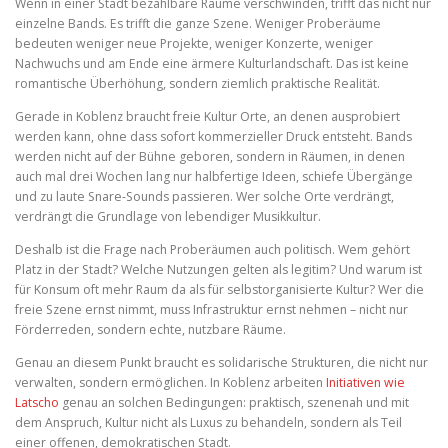
Wenn in einer Stadt bezahlbare Räume verschwinden, trifft das nicht nur
einzelne Bands. Es trifft die ganze Szene. Weniger Proberäume
bedeuten weniger neue Projekte, weniger Konzerte, weniger
Nachwuchs und am Ende eine ärmere Kulturlandschaft. Das ist keine
romantische Überhöhung, sondern ziemlich praktische Realität.
Gerade in Koblenz braucht freie Kultur Orte, an denen ausprobiert
werden kann, ohne dass sofort kommerzieller Druck entsteht. Bands
werden nicht auf der Bühne geboren, sondern in Räumen, in denen
auch mal drei Wochen lang nur halbfertige Ideen, schiefe Übergänge
und zu laute Snare-Sounds passieren. Wer solche Orte verdrängt,
verdrängt die Grundlage von lebendiger Musikkultur.
Deshalb ist die Frage nach Proberäumen auch politisch. Wem gehört
Platz in der Stadt? Welche Nutzungen gelten als legitim? Und warum ist
für Konsum oft mehr Raum da als für selbstorganisierte Kultur? Wer die
freie Szene ernst nimmt, muss Infrastruktur ernst nehmen – nicht nur
Förderreden, sondern echte, nutzbare Räume.
Genau an diesem Punkt braucht es solidarische Strukturen, die nicht nur
verwalten, sondern ermöglichen. In Koblenz arbeiten
Initiativen wie
Latscho
genau an solchen Bedingungen: praktisch, szenenah und mit
dem Anspruch, Kultur nicht als Luxus zu behandeln, sondern als Teil
einer offenen, demokratischen Stadt.