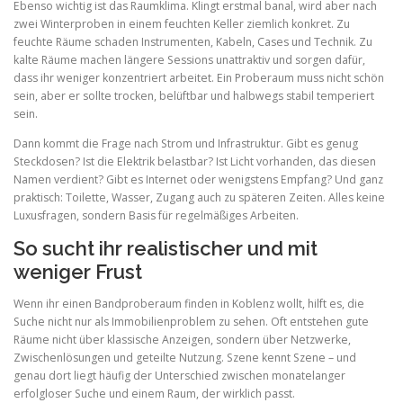
Ebenso wichtig ist das Raumklima. Klingt erstmal banal, wird aber nach
zwei Winterproben in einem feuchten Keller ziemlich konkret. Zu
feuchte Räume schaden Instrumenten, Kabeln, Cases und Technik. Zu
kalte Räume machen längere Sessions unattraktiv und sorgen dafür,
dass ihr weniger konzentriert arbeitet. Ein Proberaum muss nicht schön
sein, aber er sollte trocken, belüftbar und halbwegs stabil temperiert
sein.
Dann kommt die Frage nach Strom und Infrastruktur. Gibt es genug
Steckdosen? Ist die Elektrik belastbar? Ist Licht vorhanden, das diesen
Namen verdient? Gibt es Internet oder wenigstens Empfang? Und ganz
praktisch: Toilette, Wasser, Zugang auch zu späteren Zeiten. Alles keine
Luxusfragen, sondern Basis für regelmäßiges Arbeiten.
So sucht ihr realistischer und mit
weniger Frust
Wenn ihr einen Bandproberaum finden in Koblenz wollt, hilft es, die
Suche nicht nur als Immobilienproblem zu sehen. Oft entstehen gute
Räume nicht über klassische Anzeigen, sondern über Netzwerke,
Zwischenlösungen und geteilte Nutzung. Szene kennt Szene – und
genau dort liegt häufig der Unterschied zwischen monatelanger
erfolgloser Suche und einem Raum, der wirklich passt.