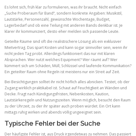
Es lohnt sich, früh klar zu formulieren, was ihr braucht. Nicht einfach
„Suche Proberaum für Band“, sondern konkrete Angaben: Musikstil,
Lautstärke, Personenzahl, gewünschte Wochentage, Budget,
Lagerbedarf und ob eine Teilung mit anderen Bands denkbar ist. Je
klarer ihr kommuniziert, desto eher melden sich passende Leute.
Geteilte Räume sind oft die realistischere Lösung als ein exklusiver
Mietvertrag. Das spart Kosten und kann sogar sinnvoller sein, wenn ihr
nicht jeden Tag probt. Allerdings funktioniert das nur mit klaren
Absprachen. Wer nutzt welches Equipment? Wer räumt auf? Wer
kümmert sich um Schäden, Müll, Schlüssel und laufende Kommunikation?
Ein geteilter Raum ohne Regeln ist meistens nur ein Streit auf Zeit.
Bei Besichtigungen solltet ihr nicht höflich alles abnicken. Testet, ob der
Zugang wirklich praktikabel ist. Schaut auf Feuchtigkeit an Wänden und
Decke. Fragt nach Kündigungsfristen, Nebenkosten, Kaution,
Lautstärkeregeln und Nutzungszeiten. Wenn möglich, besucht den Raum
zu der Uhrzeit, zu der ihr später auch proben würdet. Ein Ort kann
mittags ruhig wirken und abends völlig ungeeignet sein.
Typische Fehler bei der Suche
Der häufigste Fehler ist, aus Druck irgendetwas zu nehmen. Das passiert