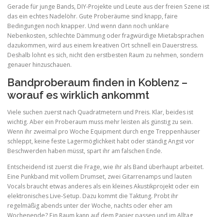
Gerade für junge Bands, DIY-Projekte und Leute aus der freien Szene ist
das ein echtes Nadelöhr. Gute Proberäume sind knapp, faire
Bedingungen noch knapper. Und wenn dann noch unklare
Nebenkosten, schlechte Dämmung oder fragwürdige Mietabsprachen
dazukommen, wird aus einem kreativen Ort schnell ein Dauerstress.
Deshalb lohnt es sich, nicht den erstbesten Raum zu nehmen, sondern
genauer hinzuschauen.
Bandproberaum finden in Koblenz –
worauf es wirklich ankommt
Viele suchen zuerst nach Quadratmetern und Preis. Klar, beides ist
wichtig. Aber ein Proberaum muss mehr leisten als günstig zu sein.
Wenn ihr zweimal pro Woche Equipment durch enge Treppenhäuser
schleppt, keine feste Lagermöglichkeit habt oder ständig Angst vor
Beschwerden haben müsst, spart ihr am falschen Ende.
Entscheidend ist zuerst die Frage, wie ihr als Band überhaupt arbeitet.
Eine Punkband mit vollem Drumset, zwei Gitarrenamps und lauten
Vocals braucht etwas anderes als ein kleines Akustikprojekt oder ein
elektronisches Live-Setup. Dazu kommt die Taktung. Probt ihr
regelmäßig abends unter der Woche, nachts oder eher am
Wochenende? Ein Raum kann auf dem Papier passen und im Alltag