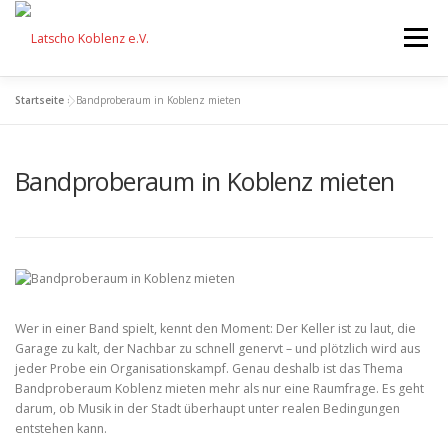
Zum
Inhalt
Menü
springen
Startseite
»
Bandproberaum in Koblenz mieten
STARTSEITE
FÖRDERUNG
Bandproberaum in Koblenz mieten
VERANSTALTUNGEN
AKTIONEN
EQUIPMENT
ÜBER UNS
FESTIVAL
SPENDEN
Wer in einer Band spielt, kennt den Moment: Der Keller ist zu laut, die
Garage zu kalt, der Nachbar zu schnell genervt – und plötzlich wird aus
jeder Probe ein Organisationskampf. Genau deshalb ist das Thema
Bandproberaum Koblenz mieten mehr als nur eine Raumfrage. Es geht
darum, ob Musik in der Stadt überhaupt unter realen Bedingungen
entstehen kann.