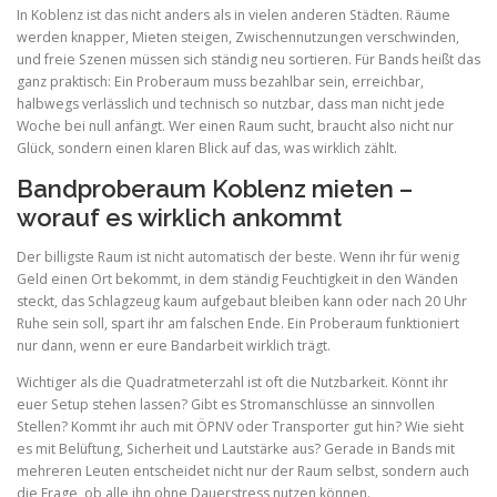
In Koblenz ist das nicht anders als in vielen anderen Städten. Räume
werden knapper, Mieten steigen, Zwischennutzungen verschwinden,
und freie Szenen müssen sich ständig neu sortieren. Für Bands heißt das
ganz praktisch: Ein Proberaum muss bezahlbar sein, erreichbar,
halbwegs verlässlich und technisch so nutzbar, dass man nicht jede
Woche bei null anfängt. Wer einen Raum sucht, braucht also nicht nur
Glück, sondern einen klaren Blick auf das, was wirklich zählt.
Bandproberaum Koblenz mieten –
worauf es wirklich ankommt
Der billigste Raum ist nicht automatisch der beste. Wenn ihr für wenig
Geld einen Ort bekommt, in dem ständig Feuchtigkeit in den Wänden
steckt, das Schlagzeug kaum aufgebaut bleiben kann oder nach 20 Uhr
Ruhe sein soll, spart ihr am falschen Ende. Ein Proberaum funktioniert
nur dann, wenn er eure Bandarbeit wirklich trägt.
Wichtiger als die Quadratmeterzahl ist oft die Nutzbarkeit. Könnt ihr
euer Setup stehen lassen? Gibt es Stromanschlüsse an sinnvollen
Stellen? Kommt ihr auch mit ÖPNV oder Transporter gut hin? Wie sieht
es mit Belüftung, Sicherheit und Lautstärke aus? Gerade in Bands mit
mehreren Leuten entscheidet nicht nur der Raum selbst, sondern auch
die Frage, ob alle ihn ohne Dauerstress nutzen können.