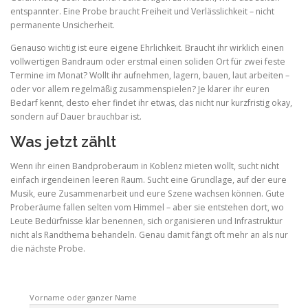
entspannter. Eine Probe braucht Freiheit und Verlässlichkeit – nicht
permanente Unsicherheit.
Genauso wichtig ist eure eigene Ehrlichkeit. Braucht ihr wirklich einen
vollwertigen Bandraum oder erstmal einen soliden Ort für zwei feste
Termine im Monat? Wollt ihr aufnehmen, lagern, bauen, laut arbeiten –
oder vor allem regelmäßig zusammenspielen? Je klarer ihr euren
Bedarf kennt, desto eher findet ihr etwas, das nicht nur kurzfristig okay,
sondern auf Dauer brauchbar ist.
Was jetzt zählt
Wenn ihr einen Bandproberaum in Koblenz mieten wollt, sucht nicht
einfach irgendeinen leeren Raum. Sucht eine Grundlage, auf der eure
Musik, eure Zusammenarbeit und eure Szene wachsen können. Gute
Proberäume fallen selten vom Himmel – aber sie entstehen dort, wo
Leute Bedürfnisse klar benennen, sich organisieren und Infrastruktur
nicht als Randthema behandeln. Genau damit fängt oft mehr an als nur
die nächste Probe.
Vorname oder ganzer Name