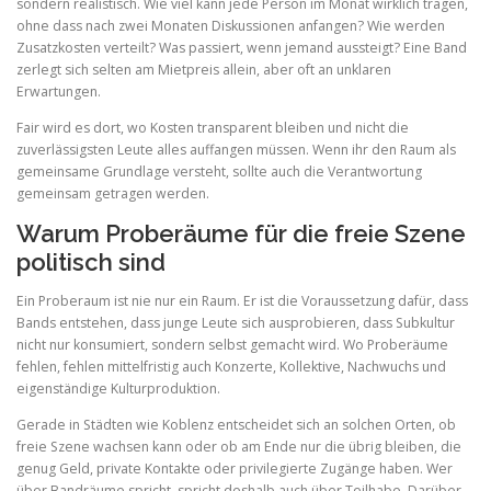
sondern realistisch. Wie viel kann jede Person im Monat wirklich tragen,
ohne dass nach zwei Monaten Diskussionen anfangen? Wie werden
Zusatzkosten verteilt? Was passiert, wenn jemand aussteigt? Eine Band
zerlegt sich selten am Mietpreis allein, aber oft an unklaren
Erwartungen.
Fair wird es dort, wo Kosten transparent bleiben und nicht die
zuverlässigsten Leute alles auffangen müssen. Wenn ihr den Raum als
gemeinsame Grundlage versteht, sollte auch die Verantwortung
gemeinsam getragen werden.
Warum Proberäume für die freie Szene
politisch sind
Ein Proberaum ist nie nur ein Raum. Er ist die Voraussetzung dafür, dass
Bands entstehen, dass junge Leute sich ausprobieren, dass Subkultur
nicht nur konsumiert, sondern selbst gemacht wird. Wo Proberäume
fehlen, fehlen mittelfristig auch Konzerte, Kollektive, Nachwuchs und
eigenständige Kulturproduktion.
Gerade in Städten wie Koblenz entscheidet sich an solchen Orten, ob
freie Szene wachsen kann oder ob am Ende nur die übrig bleiben, die
genug Geld, private Kontakte oder privilegierte Zugänge haben. Wer
über Bandräume spricht, spricht deshalb auch über Teilhabe. Darüber,