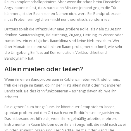
Raum komplett schalloptimiert. Aber wenn ihr schon beim Einspielen
Angst haben müsst, dass nach zehn Minuten jemand gegen die Tür
hämmert, ist der Raum seinen Namen nicht wert. Ein Bandproberaum
muss Proben ermöglichen – nicht nur theoretisch, sondern real.
Drittens spielt die Infrastruktur eine größere Rolle, als viele zu Beginn
denken. Sanitäranlagen, Beleuchtung, Zugang, Heizung im Winter oder
zumindest ein erträgliches Raumklima sind keine Nebensachen. Wer
über Monate in einem schlechten Raum probt, merkt schnell, wie sehr
die Umgebung Einfluss auf Konzentration, Verlässlichkeit und
Banddynamik hat.
Allein mieten oder teilen?
Wenn ihr einen Bandproberaum in Koblenz mieten wollt, steht meist
früh die Frage im Raum, ob ihr den Platz allein nutzt oder mit anderen
Bands teilt. Beides kann funktionieren – es hängt davon ab, wie ihr
arbeitet.
Ein eigener Raum bringt Ruhe. Ihr könnt euer Setup stehen lassen,
spontan proben und den Ort nach euren Bedürfnissen organisieren.
Das ist besonders hilfreich, wenn ihr regelmäßig arbeitet, mehrere
Instrumente im Raum bleiben oder ihr an Songs feilt, die nicht nach zwei
Stunden abgeschlossen sind. Der Nachteil liegt auf der Hand: Die