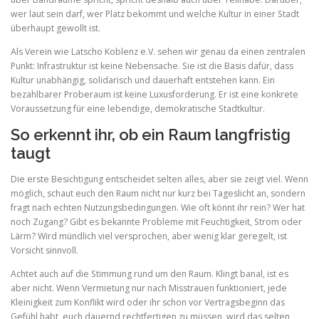
wer laut sein darf, wer Platz bekommt und welche Kultur in einer Stadt
überhaupt gewollt ist.
Als Verein wie Latscho Koblenz e.V. sehen wir genau da einen zentralen
Punkt: Infrastruktur ist keine Nebensache. Sie ist die Basis dafür, dass
Kultur unabhängig, solidarisch und dauerhaft entstehen kann. Ein
bezahlbarer Proberaum ist keine Luxusforderung. Er ist eine konkrete
Voraussetzung für eine lebendige, demokratische Stadtkultur.
So erkennt ihr, ob ein Raum langfristig
taugt
Die erste Besichtigung entscheidet selten alles, aber sie zeigt viel. Wenn
möglich, schaut euch den Raum nicht nur kurz bei Tageslicht an, sondern
fragt nach echten Nutzungsbedingungen. Wie oft könnt ihr rein? Wer hat
noch Zugang? Gibt es bekannte Probleme mit Feuchtigkeit, Strom oder
Lärm? Wird mündlich viel versprochen, aber wenig klar geregelt, ist
Vorsicht sinnvoll.
Achtet auch auf die Stimmung rund um den Raum. Klingt banal, ist es
aber nicht. Wenn Vermietung nur nach Misstrauen funktioniert, jede
Kleinigkeit zum Konflikt wird oder ihr schon vor Vertragsbeginn das
Gefühl habt, euch dauernd rechtfertigen zu müssen, wird das selten