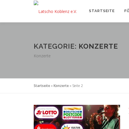
Zum
Inhalt
STARTSEITE
F
springen
KATEGORIE:
KONZERTE
Konzerte
Startseite
»
Konzerte
»
Seite 2