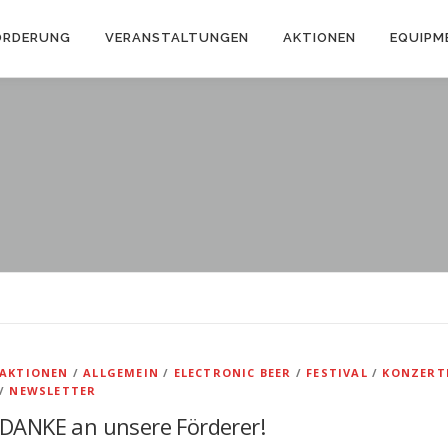
ÖRDERUNG
VERANSTALTUNGEN
AKTIONEN
EQUIPM
AKTIONEN
/
ALLGEMEIN
/
ELECTRONIC BEER
/
FESTIVAL
/
KONZERT
/
NEWSLETTER
DANKE an unsere Förderer!