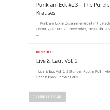
Punk am Eck #23 – The Purple
Krauses
Punk am Eck in Zusammenarbeit mit Latscho e.
Eintritt 7,00 Euro 23. November, 20:00 Uhr 
…
KONZERTE
Live & Laut Vol. 2
Live & laut Vol. 2! 3 Stunden Rock n Roll –
Bands: Black Remains aus …
B
ÄLTERE BEITRÄGE
e
i