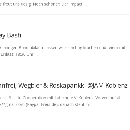
s freut uns riesig! Noch schöner: Der Impact …
day Bash
jährigen Bandjubiläum lassen wir es richtig krachen und feiern mit
Einlass: 18:30 Uhr …
innfrei, Wegbier & Roskapankki @JAM Koblenz
kki & …. in Cooperation mit Latscho e.V. Koblenz. Vorverkauf ab
k@gmail.com (Paypal-Freunde), danach steht ihr …