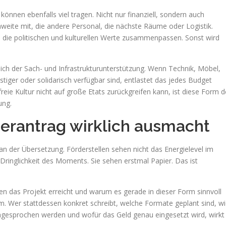
önnen ebenfalls viel tragen. Nicht nur finanziell, sondern auch
ichweite mit, die andere Personal, die nächste Räume oder Logistik.
 die politischen und kulturellen Werte zusammenpassen. Sonst wird
ich der Sach- und Infrastrukturunterstützung. Wenn Technik, Möbel,
tiger oder solidarisch verfügbar sind, entlastet das jedes Budget
eie Kultur nicht auf große Etats zurückgreifen kann, ist diese Form d
ung.
erantrag wirklich ausmacht
 an der Übersetzung. Förderstellen sehen nicht das Energielevel im
 Dringlichkeit des Moments. Sie sehen erstmal Papier. Das ist
 wen das Projekt erreicht und warum es gerade in dieser Form sinnvoll
 Wer stattdessen konkret schreibt, welche Formate geplant sind, w
 angesprochen werden und wofür das Geld genau eingesetzt wird, wirkt