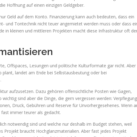
ls die Hoffnung auf einen einzigen Geldgeber.
t nur Geld auf dem Konto. Finanzierung kann auch bedeuten, dass ein
ht- und Tontechnik nicht teuer angemietet werden muss oder dass ei
e in kleinen und mittleren Projekten macht diese Infrastruktur oft de
mantisieren
rte, Offspaces, Lesungen und politische Kulturformate gar nicht. Aber
p plant, landet am Ende bei Selbstausbeutung oder bei
.
ruktur aufzusetzen. Dazu gehören offensichtliche Posten wie Gagen,
wichtig sind aber die Dinge, die gern vergessen werden: Verpflegung
utionen, Druck, Gebühren und Reserve für Unvorhergesehenes. Wenn a
r fast immer teurer als gedacht.
klich notwendig sind und welche nur deshalb im Budget stehen, weil
des Projekt braucht Hochglanzmaterialien. Aber fast jedes Projekt