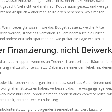
ewusste Entscheidungen. Vielleicht ist ein Projekt kleiner, dafür
vent gedacht. Vielleicht wird mehr auf Kooperation gesetzt und weniger
Verrat am Anspruch – aber man sollte offen benennen, wo Grenzen
t. Wenn Beteiligte wissen, wie das Budget aussieht, welche Mittel
en werden, stärkt das Vertrauen. Es verhindert auch die übliche
nd andere erst sehr spät merken, wie prekär die Lage wirklich ist.
 der Finanzierung, nicht Beiwer
nd trotzdem kippen, wenn es an Technik, Transport oder Räumen fehlt
rung viel zu oft unterschätzt. Dabei ist sie einer der Hebel, mit dene
d.
 oder Lichttechnik neu organisieren muss, spart das Geld, Nerven und
kingnahen Strukturen haben, verbessert das ihre Ausgangslage wei
erk nicht nur über Förderung redet, sondern auch konkrete Mittel wi
eitstellt, entsteht echte Entlastung.
mbolunterstützung und tragender Szenearbeit sichtbar. Latscho