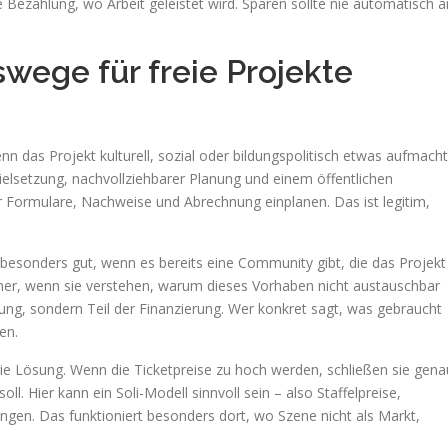
re Bezahlung, wo Arbeit geleistet wird. Sparen sollte nie automatisch a
wege für freie Projekte
nn das Projekt kulturell, sozial oder bildungspolitisch etwas aufmacht
Zielsetzung, nachvollziehbarer Planung und einem öffentlichen
 Formulare, Nachweise und Abrechnung einplanen. Das ist legitim,
besonders gut, wenn es bereits eine Community gibt, die das Projekt
 eher, wenn sie verstehen, warum dieses Vorhaben nicht austauschbar
kung, sondern Teil der Finanzierung. Wer konkret sagt, was gebraucht
en.
 die Lösung. Wenn die Ticketpreise zu hoch werden, schließen sie gena
soll. Hier kann ein Soli-Modell sinnvoll sein – also Staffelpreise,
ungen. Das funktioniert besonders dort, wo Szene nicht als Markt,