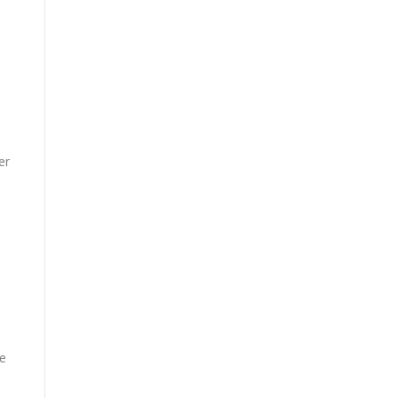
er
ie