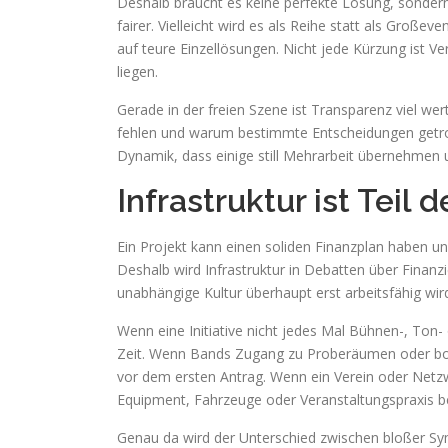
Deshalb braucht es keine perfekte Lösung, sondern b
fairer. Vielleicht wird es als Reihe statt als Große
auf teure Einzellösungen. Nicht jede Kürzung ist 
liegen.
Gerade in der freien Szene ist Transparenz viel wer
fehlen und warum bestimmte Entscheidungen getroff
Dynamik, dass einige still Mehrarbeit übernehmen u
Infrastruktur ist Teil
Ein Projekt kann einen soliden Finanzplan haben u
Deshalb wird Infrastruktur in Debatten über Finanzie
unabhängige Kultur überhaupt erst arbeitsfähig wir
Wenn eine Initiative nicht jedes Mal Bühnen-, Ton-
Zeit. Wenn Bands Zugang zu Proberäumen oder boo
vor dem ersten Antrag. Wenn ein Verein oder Netzw
Equipment, Fahrzeuge oder Veranstaltungspraxis ber
Genau da wird der Unterschied zwischen bloßer Sy