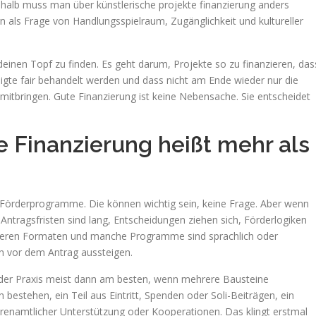
shalb muss man über künstlerische projekte finanzierung anders
 als Frage von Handlungsspielraum, Zugänglichkeit und kultureller
deinen Topf zu finden. Es geht darum, Projekte so zu finanzieren, das
iligte fair behandelt werden und dass nicht am Ende wieder nur die
t mitbringen. Gute Finanzierung ist keine Nebensache. Sie entscheidet
e Finanzierung heißt mehr als
he Förderprogramme. Die können wichtig sein, keine Frage. Aber wenn
. Antragsfristen sind lang, Entscheidungen ziehen sich, Förderlogiken
aneren Formaten und manche Programme sind sprachlich oder
on vor dem Antrag aussteigen.
in der Praxis meist dann am besten, wenn mehrere Bausteine
stehen, ein Teil aus Eintritt, Spenden oder Soli-Beiträgen, ein
hrenamtlicher Unterstützung oder Kooperationen. Das klingt erstmal