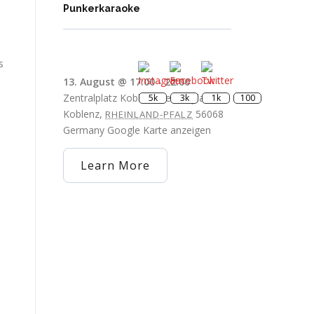
Punkerkaraoke
s
5k
3k
1k
100
13. August @ 17:00
-
22:00
Zentralplatz Koblenz
Zentralplatz
Koblenz
,
56068
RHEINLAND-PFALZ
Germany
Google Karte anzeigen
Learn More