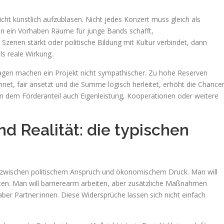
icht künstlich aufzublasen. Nicht jedes Konzert muss gleich als
n ein Vorhaben Räume für junge Bands schafft,
e Szenen stärkt oder politische Bildung mit Kultur verbindet, dann
ls reale Wirkung.
e Gagen machen ein Projekt nicht sympathischer. Zu hohe Reserven
net, fair ansetzt und die Summe logisch herleitet, erhöht die Chance
en dem Förderanteil auch Eigenleistung, Kooperationen oder weitere
 Realität: die typischen
ft zwischen politischem Anspruch und ökonomischem Druck. Man will
alten. Man will barrierearm arbeiten, aber zusätzliche Maßnahmen
aber Partner:innen. Diese Widersprüche lassen sich nicht einfach