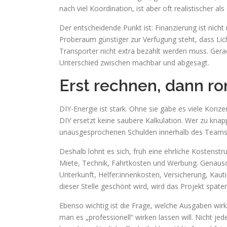
nach viel Koordination, ist aber oft realistischer a
Der entscheidende Punkt ist: Finanzierung ist nich
Proberaum günstiger zur Verfügung steht, dass Lic
Transporter nicht extra bezahlt werden muss. Gerad
Unterschied zwischen machbar und abgesagt.
Erst rechnen, dann ro
DIY-Energie ist stark. Ohne sie gäbe es viele Konze
DIY ersetzt keine saubere Kalkulation. Wer zu knap
unausgesprochenen Schulden innerhalb des Teams
Deshalb lohnt es sich, früh eine ehrliche Kostenst
Miete, Technik, Fahrtkosten und Werbung. Genauso 
Unterkunft, Helfer:innenkosten, Versicherung, Ka
dieser Stelle geschönt wird, wird das Projekt späte
Ebenso wichtig ist die Frage, welche Ausgaben wir
man es „professionell“ wirken lassen will. Nicht je