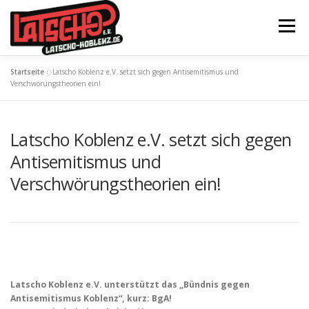
Zum
Inhalt
Menü
springen
Startseite
»
Latscho Koblenz e.V. setzt sich gegen Antisemitismus und
STARTSEITE
FÖRDERUNG
Verschwörungstheorien ein!
Latscho Koblenz e.V. setzt sich gegen
VERANSTALTUNGEN
AKTIONEN
EQUIPMENT
Antisemitismus und
Verschwörungstheorien ein!
ÜBER UNS
FESTIVAL
SPENDEN
Latscho Koblenz e.V. unterstützt das „Bündnis gegen
Antisemitismus Koblenz“, kurz: BgA!