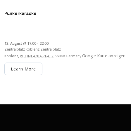
Punkerkaraoke
13. August @ 17:00
-
22:00
Zentralplatz Koblenz
Zentralplatz
Google Karte anzeigen
Koblenz
,
56068
Germany
RHEINLAND-PFALZ
Learn More