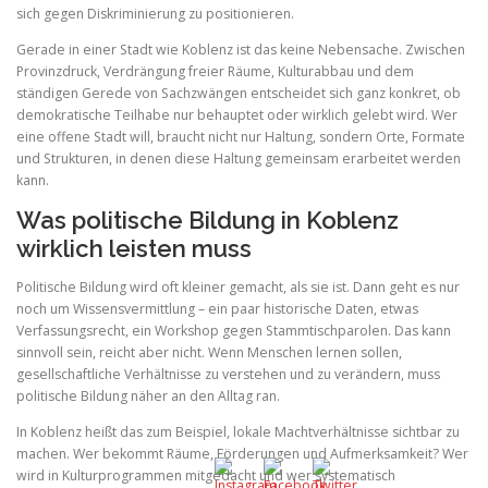
sich gegen Diskriminierung zu positionieren.
Gerade in einer Stadt wie Koblenz ist das keine Nebensache. Zwischen
Provinzdruck, Verdrängung freier Räume, Kulturabbau und dem
ständigen Gerede von Sachzwängen entscheidet sich ganz konkret, ob
demokratische Teilhabe nur behauptet oder wirklich gelebt wird. Wer
eine offene Stadt will, braucht nicht nur Haltung, sondern Orte, Formate
und Strukturen, in denen diese Haltung gemeinsam erarbeitet werden
kann.
Was politische Bildung in Koblenz
wirklich leisten muss
Politische Bildung wird oft kleiner gemacht, als sie ist. Dann geht es nur
noch um Wissensvermittlung – ein paar historische Daten, etwas
Verfassungsrecht, ein Workshop gegen Stammtischparolen. Das kann
sinnvoll sein, reicht aber nicht. Wenn Menschen lernen sollen,
gesellschaftliche Verhältnisse zu verstehen und zu verändern, muss
politische Bildung näher an den Alltag ran.
In Koblenz heißt das zum Beispiel, lokale Machtverhältnisse sichtbar zu
machen. Wer bekommt Räume, Förderungen und Aufmerksamkeit? Wer
wird in Kulturprogrammen mitgedacht und wer systematisch
5k
3k
1k
100