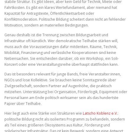
stabile Struktur. Es gibt Ideen, aber kein Geld für Technik, Miete oder
Fahrtkosten. Es gibt ein klares Wertefundament, aber niemand hat
Kapazität für Antragstexte, Öffentlichkeitsarbeit oder
Konfliktmoderation. Politische Bildung scheitert dann nicht an fehlender
Motivation, sondern an materiellen Bedingungen.
Genau deshalb ist die Trennung zwischen Bildungsarbeit und
Infrastruktur oft künstlich. Wer demokratische Teilhabe stärken will,
muss auch die Voraussetzungen dafür mitdenken. Räume, Technik,
Mobilität, Finanzierung und verlässliche Kooperationen sind keine
Nebensachen. Sie entscheiden darüber, ob ein Workshop, ein Soli-
Konzert oder eine Veranstaltungsreihe überhaupt stattfinden kann.
Das ist besonders relevant für junge Bands, freie Veranstalter:innen,
NGOs und lose Kollektive. Sie brauchen keine Sonntagsrede über
Zivilgesellschaft, sondern Partner auf Augenhöhe, die praktisch
mitziehen. Unterstützung bei Organisation, Förderlogik, Equipment oder
Personal kann am Ende politisch wirksamer sein als das hundertste
Papier über Teilhabe.
Hier liegt auch eine Stärke von Strukturen wie
Latscho Koblenz e.V.
:
politische Bildung nicht als isoliertes Programm zu behandeln, sondern
als Teil eines größeren Ökosystems aus Kultur, Förderung und
solidarischer Infrastruktur. Das ist kein Beiwerk, sondern eine Antwort