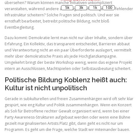
übersehen? Warum können manche Initiativen unkompliziert
veranstalten, während andere an Auflagen, Geldmangel oder fehlender
Infrastruktur scheitern? Solche Fragen sind politisch. Und wer sie
ernsthaft bearbeitet, betreibt politische Bildung, nicht bloß
Eventbegleitung.
Dazu kommt: Demokratie lernt man nicht nur über Inhalte, sondern über
Erfahrung. Ein Kollektiv, das transparent entscheidet, Barrieren abbaut
und Verantwortung nicht an ein paar Überforderte auslagert, vermittelt
mehr über demokratische Praxis als jede Hochglanzkampagne.
Umgekehrt bringt der beste Workshop wenig, wenn das eigene Projekt
intern an Ausschlüssen, Machtspielen oder Selbstausbeutung scheitert.
Politische Bildung Koblenz heißt auch:
Kultur ist nicht unpolitisch
Gerade in subkulturellen und freien Zusammenhängen wird oft sehr klar
gespürt, wie eng Kultur und Politik zusammenhängen. Wenn ein Konzert
als Soli für Betroffene rechter Gewalt organisiert wird, wenn bei einer
Party Awareness-Strukturen aufgebaut werden oder wenn eine Bühne
gezielt marginalisierten Artists Platz gibt, dann geht es nicht nur um
Programm. Es geht um die Frage, welche Stadt wir miteinander bauen.