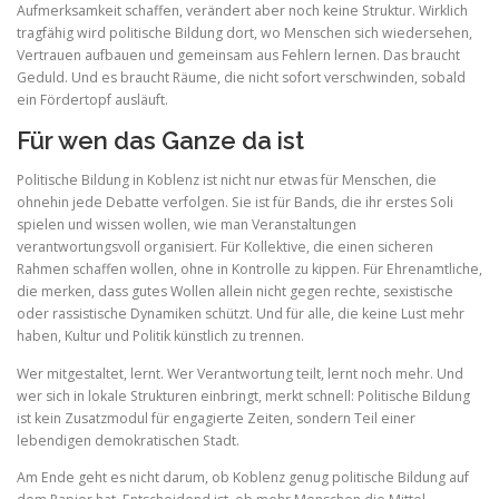
Aufmerksamkeit schaffen, verändert aber noch keine Struktur. Wirklich
tragfähig wird politische Bildung dort, wo Menschen sich wiedersehen,
Vertrauen aufbauen und gemeinsam aus Fehlern lernen. Das braucht
Geduld. Und es braucht Räume, die nicht sofort verschwinden, sobald
ein Fördertopf ausläuft.
Für wen das Ganze da ist
Politische Bildung in Koblenz ist nicht nur etwas für Menschen, die
ohnehin jede Debatte verfolgen. Sie ist für Bands, die ihr erstes Soli
spielen und wissen wollen, wie man Veranstaltungen
verantwortungsvoll organisiert. Für Kollektive, die einen sicheren
Rahmen schaffen wollen, ohne in Kontrolle zu kippen. Für Ehrenamtliche,
die merken, dass gutes Wollen allein nicht gegen rechte, sexistische
oder rassistische Dynamiken schützt. Und für alle, die keine Lust mehr
haben, Kultur und Politik künstlich zu trennen.
Wer mitgestaltet, lernt. Wer Verantwortung teilt, lernt noch mehr. Und
wer sich in lokale Strukturen einbringt, merkt schnell: Politische Bildung
ist kein Zusatzmodul für engagierte Zeiten, sondern Teil einer
lebendigen demokratischen Stadt.
Am Ende geht es nicht darum, ob Koblenz genug politische Bildung auf