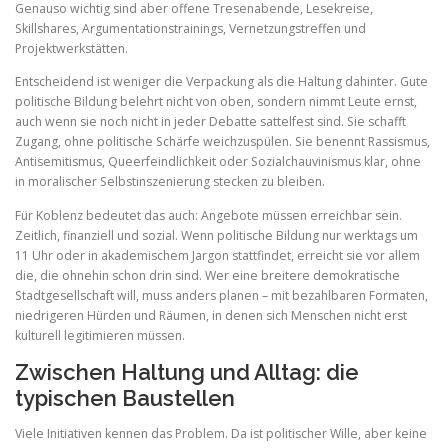
Genauso wichtig sind aber offene Tresenabende, Lesekreise,
Skillshares, Argumentationstrainings, Vernetzungstreffen und
Projektwerkstätten.
Entscheidend ist weniger die Verpackung als die Haltung dahinter. Gute
politische Bildung belehrt nicht von oben, sondern nimmt Leute ernst,
auch wenn sie noch nicht in jeder Debatte sattelfest sind. Sie schafft
Zugang, ohne politische Schärfe weichzuspülen. Sie benennt Rassismus,
Antisemitismus, Queerfeindlichkeit oder Sozialchauvinismus klar, ohne
in moralischer Selbstinszenierung stecken zu bleiben.
Für Koblenz bedeutet das auch: Angebote müssen erreichbar sein.
Zeitlich, finanziell und sozial. Wenn politische Bildung nur werktags um
11 Uhr oder in akademischem Jargon stattfindet, erreicht sie vor allem
die, die ohnehin schon drin sind. Wer eine breitere demokratische
Stadtgesellschaft will, muss anders planen – mit bezahlbaren Formaten,
niedrigeren Hürden und Räumen, in denen sich Menschen nicht erst
kulturell legitimieren müssen.
Zwischen Haltung und Alltag: die
typischen Baustellen
Viele Initiativen kennen das Problem. Da ist politischer Wille, aber keine