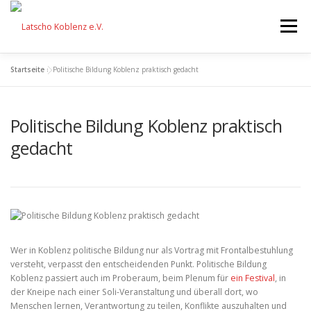
Zum
Inhalt
Menü
springen
Startseite
»
Politische Bildung Koblenz praktisch gedacht
STARTSEITE
FÖRDERUNG
Politische Bildung Koblenz praktisch
VERANSTALTUNGEN
AKTIONEN
EQUIPMENT
gedacht
ÜBER UNS
FESTIVAL
SPENDEN
Wer in Koblenz politische Bildung nur als Vortrag mit Frontalbestuhlung
versteht, verpasst den entscheidenden Punkt. Politische Bildung
Koblenz passiert auch im Proberaum, beim Plenum für
ein Festival
, in
der Kneipe nach einer Soli-Veranstaltung und überall dort, wo
Menschen lernen, Verantwortung zu teilen, Konflikte auszuhalten und