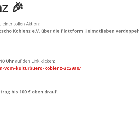
z 🎉
 einer tollen Aktion:
tscho Koblenz e.V. über die Plattform Heimatlieben verdoppel
10 Uhr
auf den Link klicken:
en-vom-kulturbuero-koblenz-3c29a0/
trag bis 100 € oben drauf
.