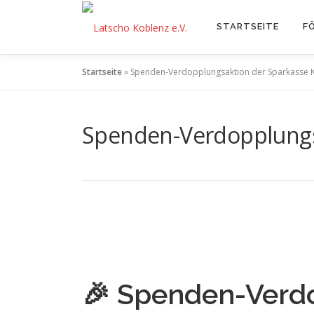
Zum
Inhalt
STARTSEITE
F
springen
Startseite
»
Spenden-Verdopplungsaktion der Sparkasse 
Spenden-Verdopplungs
🎉 Spenden-Verdo