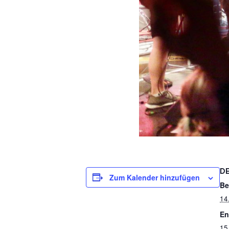
D
Zum Kalender hinzufügen
Be
14
En
15