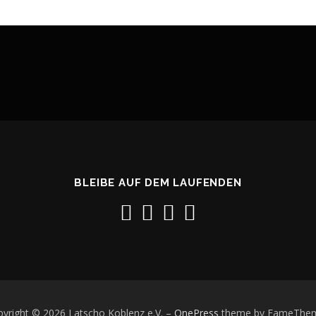
BLEIBE AUF DEM LAUFENDEN
yright © 2026 Latscho Koblenz e.V.
–
OnePress
theme by FameThe