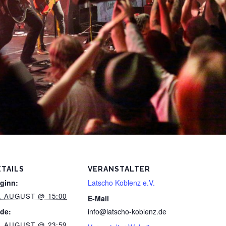
ETAILS
VERANSTALTER
ginn:
Latscho Koblenz e.V.
. AUGUST @ 15:00
E-Mail
de:
info@latscho-koblenz.de
. AUGUST @ 23:59